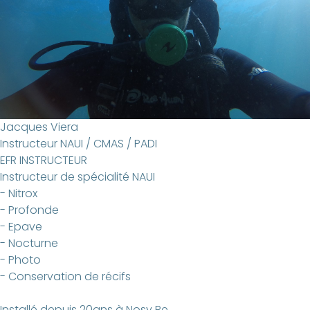
Jacques Viera
Instructeur NAUI / CMAS / PADI
EFR INSTRUCTEUR
Instructeur de spécialité NAUI
- Nitrox
- Profonde
- Epave
- Nocturne
- Photo
- Conservation de récifs
Installé depuis 20ans à Nosy Be.